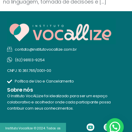
na linguagem, tomada de decisões e […]
contato@institutovocallize.com.br
(62) 98103-9254
CNPJ: 10.361.765/0001-00
Política de Uso e Cancelamento
Sobre nós
O Instituto VocALLize foi idealizado para ser um espaço
colaborativo e acolhedor onde cada participante possa
contribuir com seus conhecimentos.
Instituto Vocallize © 2024. Todos os