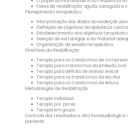
O papel da intensidade e da frequência d
Fases da reabilitação: aguda, subaguda e c
Planejamento terapêutico
Interpretação dos dados da avaliação par
Definição de objetivos terapêuticos centr
Estabelecimento dos objetivos terapêutic
Seleção de estratégias e do material adeq
Organização da sessão terapêutica
Diretrizes da Reabilitação
Terapia para os transtornos de compreen
Terapia para transtornos da emissão oral
Terapia para déficits de acesso lexical
Terapia para os transtornos da escrita
Terapia para os transtornos da leitura
Metodologias de Reabilitação
Terapia Individual
Terapia por pares
Terapia em grupo
Controle dos resultados e alta fonoaudiológica:
paciente