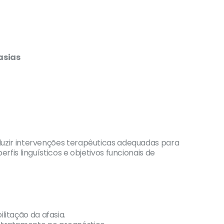
asias
duzir intervenções terapêuticas adequadas para
rfis linguísticos e objetivos funcionais de
litação da afasia.