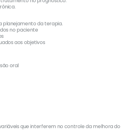
o tratamento no prognóstico.
rônica.
a planejamento da terapia.
ados no paciente
os
uados aos objetivos
são oral
 variáveis que interferem no controle da melhora do