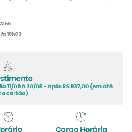
 22hh
 às 18h00
estimento
dia 11/08 à 30/08 - após R$ 937,00 (em até
 no cartão)
orário
Carga Horária