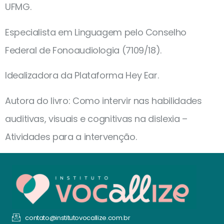
UFMG.
Especialista em Linguagem pelo Conselho
Federal de Fonoaudiologia (7109/18).
Idealizadora da Plataforma Hey Ear.
Autora do livro: Como intervir nas habilidades
auditivas, visuais e cognitivas na dislexia –
Atividades para a intervenção.
contato@institutovocallize.com.br